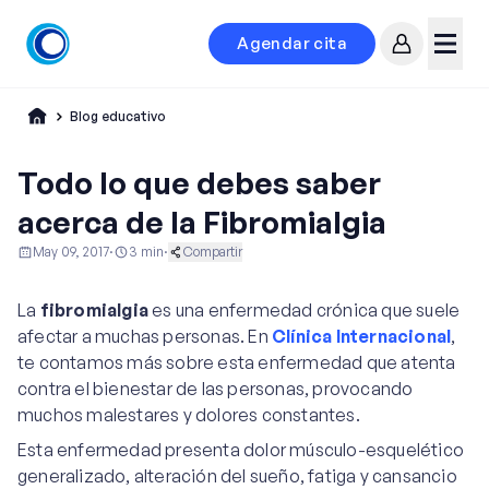
Agendar cita
Mi cuenta
Menú
Blog educativo
Todo lo que debes saber
acerca de la Fibromialgia
May 09, 2017
·
3
min
·
Compartir
Ginecología y Obstetricia
Noticias y Eventos
La
fibromialgia
es una enfermedad crónica que suele
Reumatología
afectar a muchas personas. En
Clínica Internacional
,
te contamos más sobre esta enfermedad que atenta
contra el bienestar de las personas, provocando
muchos malestares y dolores constantes.
Esta enfermedad presenta dolor músculo-esquelético
generalizado, alteración del sueño, fatiga y cansancio