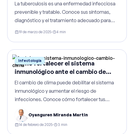
La tuberculosis es una enfermedad infecciosa
prevenible y tratable. Conoce sus síntomas,
diagnóstico y el tratamiento adecuado para
evitar complicaciones.
19 de marzo de 2025
·
4
min
Infectología
Cómo fortalecer el sistema
inmunológico ante el cambio de
clima
El cambio de clima puede debilitar el sistema
inmunológico y aumentar el riesgo de
infecciones. Conoce cómo fortalecer tus
defensas con una alimentación adecuada,
Oyanguren Miranda Martin
ejercicio, descanso y medidas preventivas.
14 de febrero de 2025
·
3
min