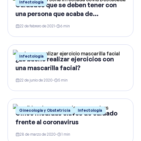
Infectología
Cuidados que se deben tener con
una persona que acaba de
infectarse de COVID-19
22 de febrero de 2021
·
6
min
Infectología
¿Es bueno realizar ejercicios con
una mascarilla facial?
22 de junio de 2020
·
5
min
Ginecología y Obstetricia
Infectología
Cinco medidas claves de cuidado
frente al coronavirus
28 de marzo de 2020
·
1
min