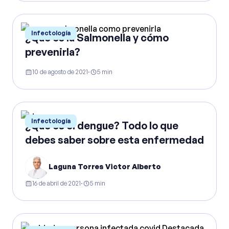
Infectología
¿Qué es la Salmonella y cómo
prevenirla?
10 de agosto de 2021
·
5
min
Infectología
¿Qué es el dengue? Todo lo que
debes saber sobre esta enfermedad
Laguna Torres Victor Alberto
16 de abril de 2021
·
5
min