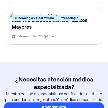
Ginecología y Obstetricia
Infectología
Máximo Cuidado con los Adultos
Mayores
28 de marzo de 2020
·
1
min
¿Necesitas atención médica
especializada?
Nuestro equipo de especialistas certificados está listo
para brindarte la mejor atención médica personalizada.
Agendar cita