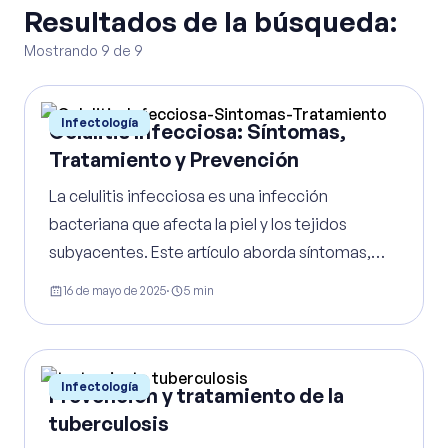
Resultados de la búsqueda:
Mostrando
9
de
9
Infectología
Celulitis Infecciosa: Síntomas,
Tratamiento y Prevención
La celulitis infecciosa es una infección
bacteriana que afecta la piel y los tejidos
subyacentes. Este artículo aborda síntomas,
tratamiento y prevención para evitar
16 de mayo de 2025
·
5
min
complicaciones graves.
Infectología
Prevención y tratamiento de la
tuberculosis