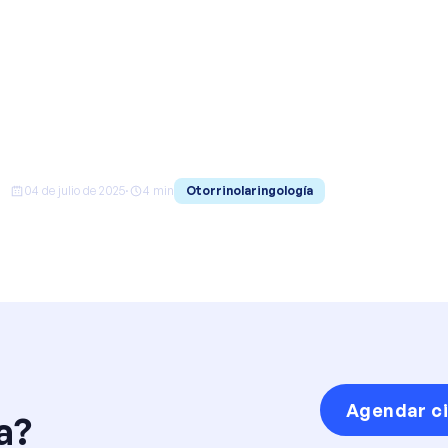
r? Soluciones naturales,
aciones efectivas
04 de julio de 2025
·
4
min
Otorrinolaringología
Agendar ci
a?