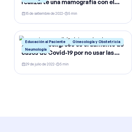
realizarte una mamografía con el
equipo correcto
15 de setiembre de 2022
·
5
min
Educación al Paciente
Ginecología y Obstetricia
¿Qué tan peligroso es el aumento de
Neumología
casos de Covid-19 por no usar las
mascarillas?
29 de julio de 2022
·
5
min