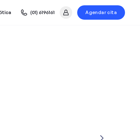
ótica
(01) 6196161
Agendar cita
Mi cuenta