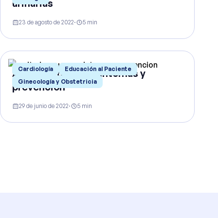
urinarias
23 de agosto de 2022
·
5
min
Cardiología
Educación al Paciente
Arritmia: causas, síntomas y
Ginecología y Obstetricia
prevención
29 de junio de 2022
·
5
min