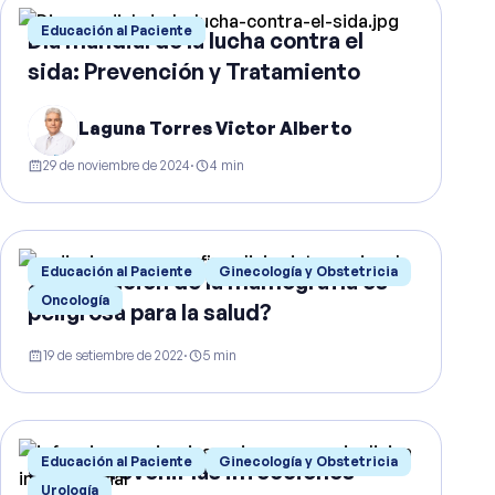
Educación al Paciente
Día mundial de la lucha contra el
sida: Prevención y Tratamiento
Laguna Torres Victor Alberto
29 de noviembre de 2024
·
4
min
Educación al Paciente
Ginecología y Obstetricia
¿La radiación de la mamografía es
Oncología
peligrosa para la salud?
19 de setiembre de 2022
·
5
min
Educación al Paciente
Ginecología y Obstetricia
Cómo prevenir las infecciones
Urología