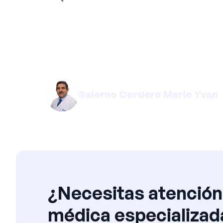
¿Cómo dejar de ronca
médicas y recomend
Salerno Cordero Mario Yvan
¿Necesitas atención
médica especializad