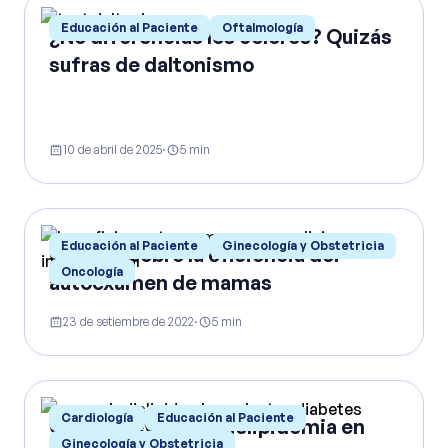
Educación al Paciente
Oftalmología
¿No diferencias los colores? Quizás
sufras de daltonismo
10 de abril de 2025
·
5
min
Educación al Paciente
Ginecología y Obstetricia
Conoce sobre la eficiencia del
Oncología
autoexamen de mamas
23 de setiembre de 2022
·
5
min
Cardiología
Educación al Paciente
Cómo prevenir la dislipidemia en
Ginecología y Obstetricia