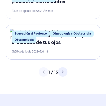
pacientes con diabetes
28 de agosto de 2022
·
5
min
Educación al Paciente
Ginecología y Obstetricia
Tecnología oftálmica, lo mejor para
Oftalmología
el cuidado de tus ojos
25 de julio de 2022
·
6
min
1
/
15