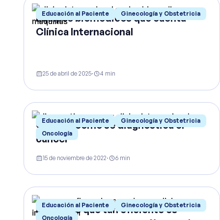
Educación al Paciente
Ginecología y Obstetricia
Equipos biomédicos que cuenta
Clínica Internacional
25 de abril de 2025
·
4
min
Educación al Paciente
Ginecología y Obstetricia
Conoce cómo se diagnostica el
Oncología
cáncer
15 de noviembre de 2022
·
6
min
Educación al Paciente
Ginecología y Obstetricia
Descubre qué tan eficiente es
Oncología