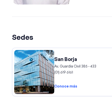
Sedes
San Borja
Av. Guardia Civil 385 - 433
(01) 619 6161
Conoce más