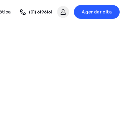
ótica
(01) 6196161
Agendar cita
Mi cuenta