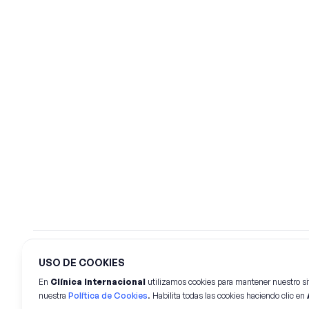
USO DE COOKIES
©
2026
Clínica Internacional.
Todos los derechos rese
En
Clínica Internacional
utilizamos cookies para mantener nuestro si
nuestra
Política de Cookies
. Habilita todas las cookies haciendo clic en