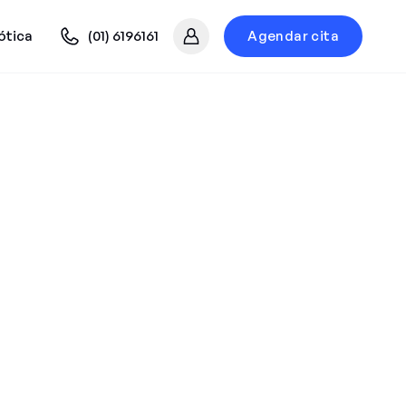
ótica
(01) 6196161
Agendar cita
Mi cuenta