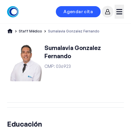
Agendar cita
Mi cuenta
Menú
Staff Médico
Sumalavia Gonzalez Fernando
Sumalavia Gonzalez
Fernando
CMP
:
036923
Educación