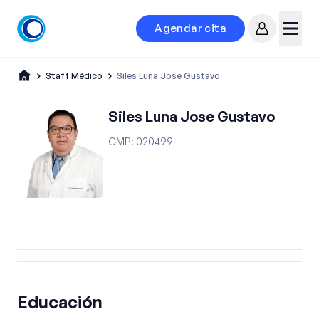
Agendar cita
Mi cuenta
Menú
Staff Médico
Siles Luna Jose Gustavo
Siles Luna Jose Gustavo
CMP
:
020499
Educación