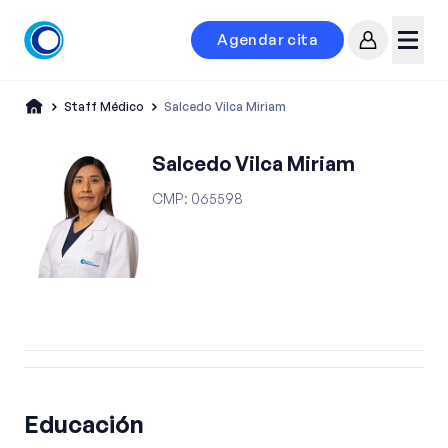
Agendar cita
Mi cuenta
Menú
Staff Médico
Salcedo Vilca Miriam
Salcedo Vilca Miriam
CMP
:
065598
Educación