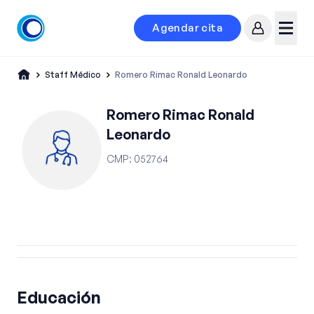
Agendar cita
Mi cuenta
Menú
Staff Médico
Romero Rimac Ronald Leonardo
Romero Rimac Ronald
Leonardo
CMP
:
052764
Educación