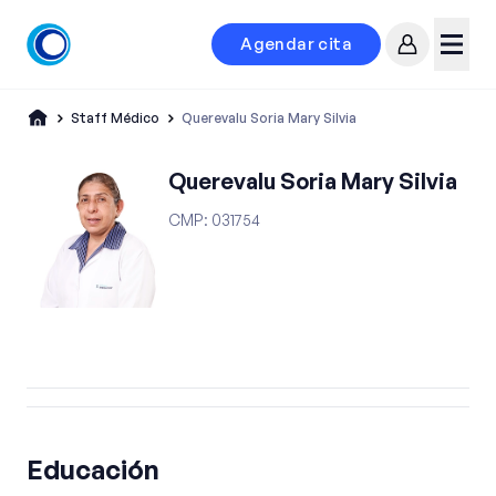
Agendar cita
Mi cuenta
Menú
Staff Médico
Querevalu Soria Mary Silvia
Querevalu Soria Mary Silvia
CMP
:
031754
Educación