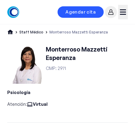
Agendar cita
Mi cuenta
Menú
Staff Médico
Monterroso Mazzetti Esperanza
Monterroso Mazzetti
Esperanza
CMP
:
2971
Psicología
Atención:
Virtual