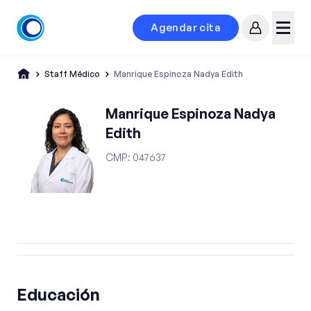
Agendar cita
Mi cuenta
Menú
Staff Médico
Manrique Espinoza Nadya Edith
Manrique Espinoza Nadya
Edith
CMP
:
047637
Educación