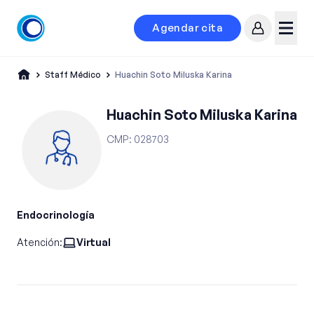
Agendar cita
Mi cuenta
Menú
Staff Médico
Huachin Soto Miluska Karina
Huachin Soto Miluska Karina
CMP
:
028703
Endocrinología
Atención:
Virtual