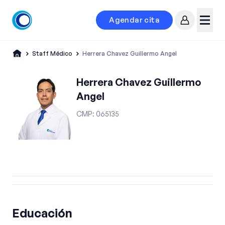
Agendar cita
Mi cuenta
Menú
Staff Médico
Herrera Chavez Guillermo Angel
Herrera Chavez Guillermo
Angel
CMP
:
065135
Educación