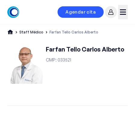
Agendar cita
Mi cuenta
Menú
Staff Médico
Farfan Tello Carlos Alberto
Farfan Tello Carlos Alberto
CMP
:
033521