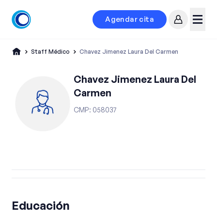
Agendar cita
Mi cuenta
Menú
Staff Médico
Chavez Jimenez Laura Del Carmen
Chavez Jimenez Laura Del
Carmen
CMP
:
058037
Educación