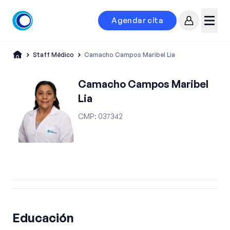
Agendar cita
Mi cuenta
Menú
Staff Médico
Camacho Campos Maribel Lia
Camacho Campos Maribel
Lia
CMP
:
037342
Educación