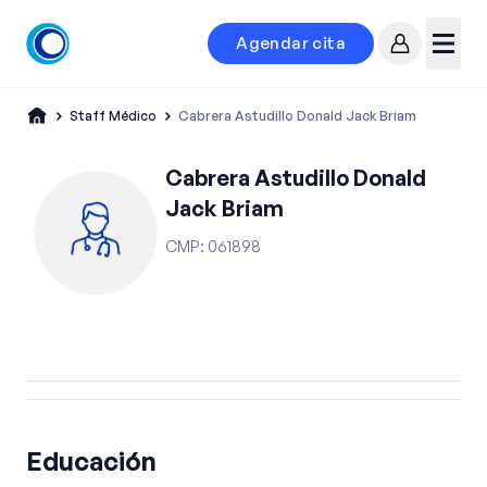
Agendar cita
Mi cuenta
Menú
Staff Médico
Cabrera Astudillo Donald Jack Briam
Cabrera Astudillo Donald
Jack Briam
CMP
:
061898
Educación