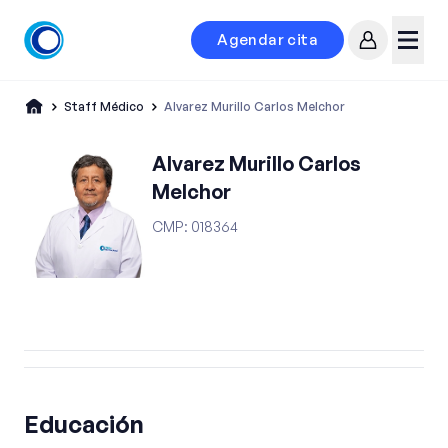
Agendar cita
Mi cuenta
Menú
Staff Médico
Alvarez Murillo Carlos Melchor
Alvarez Murillo Carlos
Melchor
CMP
:
018364
Educación