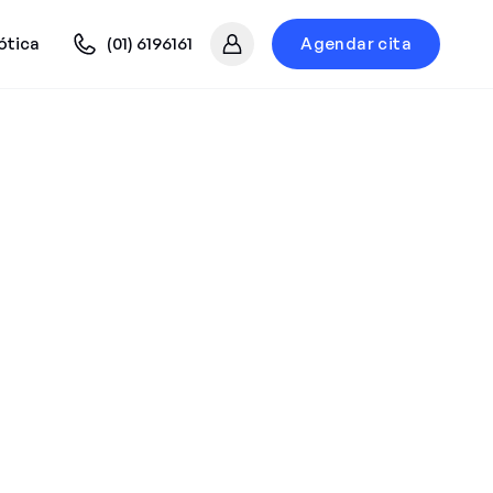
ótica
(01) 6196161
Agendar cita
Mi cuenta