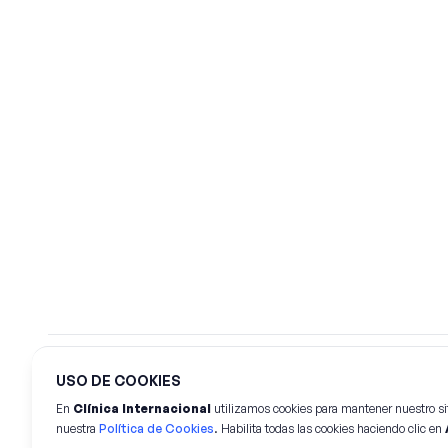
USO DE COOKIES
©
2026
Clínica Internacional.
Todos los derechos rese
En
Clínica Internacional
utilizamos cookies para mantener nuestro si
nuestra
Política de Cookies
. Habilita todas las cookies haciendo clic en