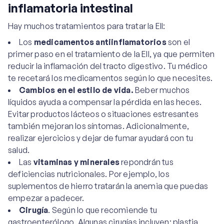
inflamatoria intestinal
Hay muchos tratamientos para tratar la EII:
Los
medicamentos antiinflamatorios
son el
primer paso en el tratamiento de la EII, ya que permiten
reducir la inflamación del tracto digestivo. Tu médico
te recetará los medicamentos según lo que necesites.
Cambios en el estilo de vida.
Beber muchos
líquidos ayuda a compensar la pérdida en las heces.
Evitar productos lácteos o situaciones estresantes
también mejoran los síntomas. Adicionalmente,
realizar ejercicios y dejar de fumar ayudará con tu
salud.
Las
vitaminas y minerales
repondrán tus
deficiencias nutricionales. Por ejemplo, los
suplementos de hierro tratarán la anemia que puedas
empezar a padecer.
Cirugía
. Según lo que recomiende tu
gastroenterólogo. Algunas cirugías incluyen: plastia