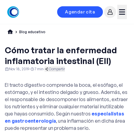
Agendar cita
Mi cuenta
Menú
Blog educativo
Cómo tratar la enfermedad
inflamatoria intestinal (EII)
Nov 18, 2019
·
7
min
·
Compartir
Gastroenterología
Ginecología y Obstetricia
El tracto digestivo comprende la boca, el esófago, el
Vida Saludable
estómago, y el intestino delgado y grueso. Además, es
el responsable de descomponer los alimentos, extraer
los nutrientes y eliminar cualquier material inutilizable
que hayas consumido. Según nuestros
especialistas
en gastroenterología
, una inflamación en dicha área
puede representar un problema serio.