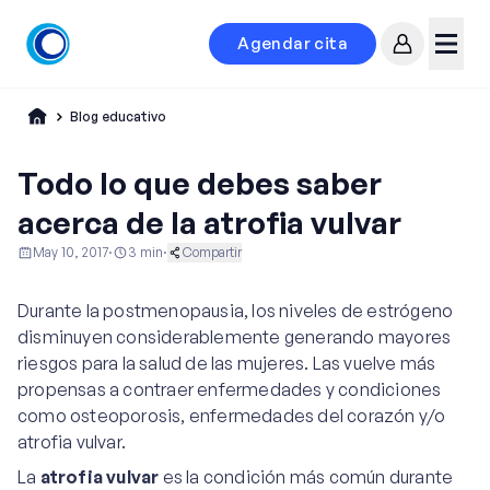
Agendar cita
Mi cuenta
Menú
Blog educativo
Todo lo que debes saber
acerca de la atrofia vulvar
May 10, 2017
·
3
min
·
Compartir
Educación al Paciente
Ginecología
Durante la postmenopausia, los niveles de estrógeno
Ginecología y Obstetricia
disminuyen considerablemente generando mayores
riesgos para la salud de las mujeres. Las vuelve más
propensas a contraer enfermedades y condiciones
como osteoporosis, enfermedades del corazón y/o
atrofia vulvar.
La
atrofia vulvar
es la condición más común durante