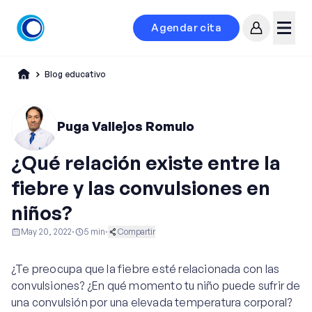
Agendar cita
Mi cuenta
Menú
Blog educativo
Puga Vallejos Romulo
¿Qué relación existe entre la
fiebre y las convulsiones en
niños?
May 20, 2022
·
5
min
·
Compartir
Pediatría
¿Te preocupa que la fiebre esté relacionada con las
convulsiones? ¿En qué momento tu niño puede sufrir de
una convulsión por una elevada temperatura corporal?