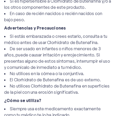
Si es hipersensible a Clorhidrato de Butenafina y/o a
los otros componentes de este producto.
En caso de recién nacidos o recién nacidos con
bajo peso.
Advertencias y Precauciones
Si estás embarazada o crees estarlo, consulta a tu
médico antes de usar Clorhidrato de Butenafina.
De ser usado en infantes o niños menores de 3
años, puede causar irritación y enrojecimiento. Si
presentas alguno de estos síntomas, interrumpir el uso
y comunícalo de inmediato a tu médico.
No utilices en la córnea o la conjuntiva.
El Clorhidrato de Butenafina es de uso externo.
No utilices Clorhidrato de Butenafina en superficies
de la piel con una erosión significativa.
¿Cómo se utiliza?
Siempre usa este medicamento exactamente
como tu médico te lo ha indicado.