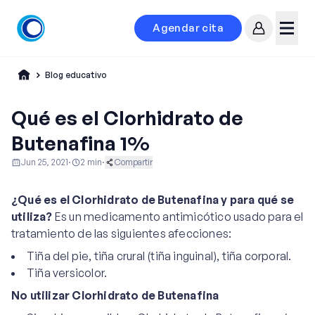
Agendar cita
Mi cuenta
Menú
Blog educativo
Qué es el Clorhidrato de
Butenafina 1%
Jun 25, 2021
·
2
min
·
Compartir
Ginecología y Obstetricia
Investigaciones
¿Qué es el Clorhidrato de Butenafina y para qué se
Medicina General
utiliza?
Es un medicamento antimicótico usado para el
tratamiento de las siguientes afecciones:
Tiña del pie, tiña crural (tiña inguinal), tiña corporal.
Tiña versicolor.
No utilizar Clorhidrato de Butenafina