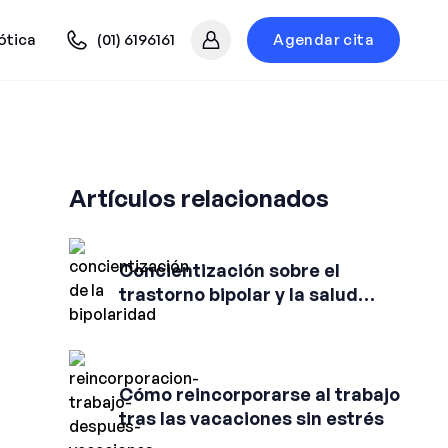
ótica
(01) 6196161
Agendar cita
Mi cuenta
Artículos relacionados
Concientización sobre el
trastorno bipolar y la salud
mental
Cómo reincorporarse al trabajo
tras las vacaciones sin estrés