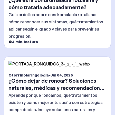
¿Qué es la condromalacia rotuliana y
cómo tratarla adecuadamente?
Guía práctica sobre condromalacia rotuliana:
cómo reconocer sus síntomas, qué tratamientos
aplicar según el grado y claves para prevenir su
progresión.
4
min. lectura
Otorrinolaringología
-
Jul 04, 2025
¿Cómo dejar de roncar? Soluciones
naturales, médicas y recomendaciones
efectivas
Aprende por qué roncamos, qué tratamientos
existen y cómo mejorar tu sueño con estrategias
comprobadas. Incluye soluciones naturales y