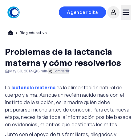
Agendar cita
Mi cuenta
Menú
Blog educativo
Problemas de la lactancia
materna y cómo resolverlos
May 30, 2019
·
8
min
·
Compartir
Educación al Paciente
Ginecología y Obstetricia
La
lactancia materna
es la alimentación natural de
Maternidad
cuerpo y alma. Aunque un recién nacido nace con el
instinto de la succión, es la madre quién debe
prepararse mucho antes de concebir. Para esta nueva
etapa, necesitarás toda la información posible basada
en evidencias, mientras que destierras los mitos.
Junto con el apoyo de tus familiares, allegados y