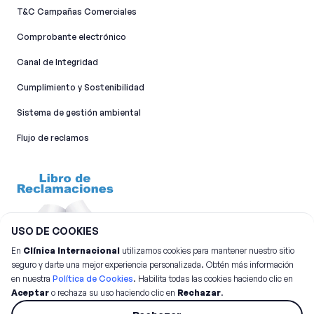
T&C Campañas Comerciales
Comprobante electrónico
Canal de Integridad​
Cumplimiento y Sostenibilidad
Sistema de gestión ambiental
Flujo de reclamos
USO DE COOKIES
En
Clínica Internacional
utilizamos cookies para mantener nuestro sitio
seguro y darte una mejor experiencia personalizada. Obtén más información
en nuestra
Política de Cookies
. Habilita todas las cookies haciendo clic en
Aceptar
o rechaza su uso haciendo clic en
Rechazar
.
©
2026
Clínica Internacional.
Todos los derechos reservados