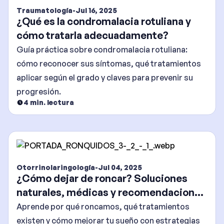
Traumatología
-
Jul 16, 2025
¿Qué es la condromalacia rotuliana y
cómo tratarla adecuadamente?
Guía práctica sobre condromalacia rotuliana:
cómo reconocer sus síntomas, qué tratamientos
aplicar según el grado y claves para prevenir su
progresión.
4
min. lectura
Otorrinolaringología
-
Jul 04, 2025
¿Cómo dejar de roncar? Soluciones
naturales, médicas y recomendaciones
efectivas
Aprende por qué roncamos, qué tratamientos
existen y cómo mejorar tu sueño con estrategias