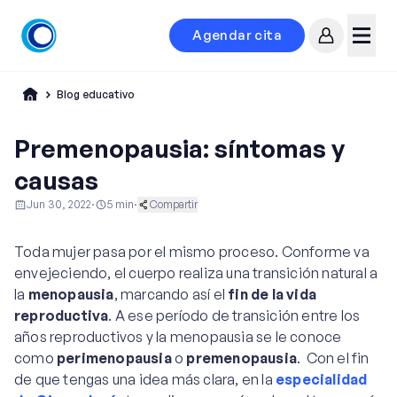
Agendar cita
Mi cuenta
Menú
Blog educativo
Premenopausia: síntomas y
causas
Jun 30, 2022
·
5
min
·
Compartir
Ginecología y Obstetricia
Toda mujer pasa por el mismo proceso. Conforme va
envejeciendo, el cuerpo realiza una transición natural a
la
menopausia
, marcando así el
fin de la vida
reproductiva
. A ese período de transición entre los
años reproductivos y la menopausia se le conoce
como
perimenopausia
o
premenopausia
. Con el fin
de que tengas una idea más clara, en la
especialidad