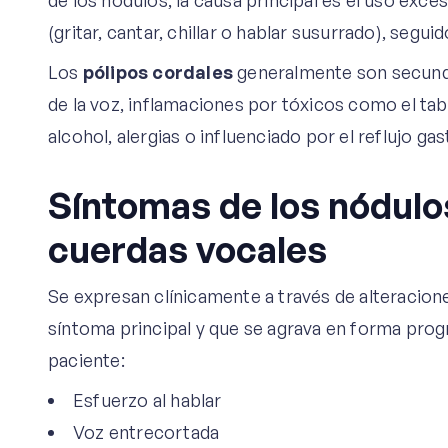
de los nódulos, la causa principal es el uso exc
(gritar, cantar, chillar o hablar susurrado), segu
Los
pólipos cordales
generalmente son secunda
de la voz, inflamaciones por tóxicos como el tab
alcohol, alergias o influenciado por el reflujo ga
Síntomas de los nódulos
cuerdas vocales
Se expresan clínicamente a través de alteraciones 
síntoma principal y que se agrava en forma prog
paciente:
Esfuerzo al hablar
Voz entrecortada