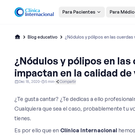
Para Pacientes
Para Médic
Blog educativo
¿Nódulos y pólipos en las cuerdas
¿Nódulos y pólipos en la
impactan en la calidad de
Dec 18, 2020
·
5
min
·
Compartir
Otorrinolaringología
¿Te gusta cantar? ¿Te dedicas a ello profesion
Cualquiera que sea el caso, probablemente tu v
tienes.
Es por ello que en
Clínica Internacional
hemos p