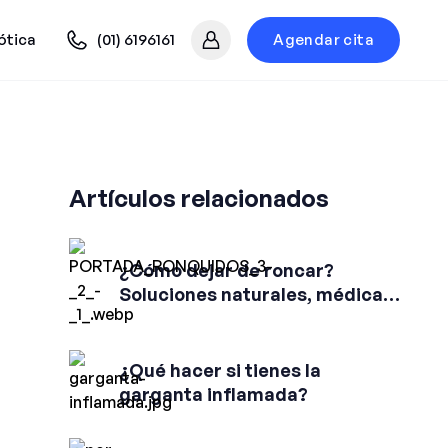
ótica
(01) 6196161
Agendar cita
Mi cuenta
Artículos relacionados
¿Cómo dejar de roncar?
Soluciones naturales, médicas
y recomendaciones efectivas
¿Qué hacer si tienes la
garganta inflamada?