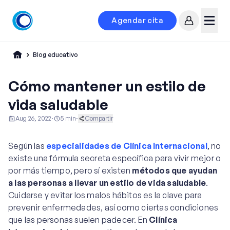
Agendar cita
Mi cuenta
Menú
Blog educativo
Cómo mantener un estilo de
vida saludable
Aug 26, 2022
·
5
min
·
Compartir
Ginecología y Obstetricia
Nutrición
Vida Saludable
Según las
especialidades de Clínica Internacional
, no
existe una fórmula secreta específica para vivir mejor o
por más tiempo, pero sí existen
métodos que ayudan
a las personas a llevar un estilo de vida saludable
.
Cuidarse y evitar los malos hábitos es la clave para
prevenir enfermedades, así como ciertas condiciones
que las personas suelen padecer. En
Clínica