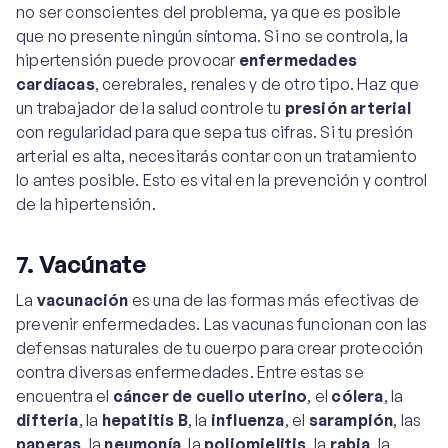
no ser conscientes del problema, ya que es posible
que no presente ningún síntoma. Si no se controla, la
hipertensión puede provocar
enfermedades
cardíacas
, cerebrales, renales y de otro tipo. Haz que
un trabajador de la salud controle tu
presión arterial
con regularidad para que sepa tus cifras. Si tu presión
arterial es alta, necesitarás contar con un tratamiento
lo antes posible. Esto es vital en la prevención y control
de la hipertensión.
7. Vacúnate
La
vacunación
es una de las formas más efectivas de
prevenir enfermedades. Las vacunas funcionan con las
defensas naturales de tu cuerpo para crear protección
contra diversas enfermedades. Entre estas se
encuentra el
cáncer de cuello uterino
, el
cólera
, la
difteria
, la
hepatitis B
, la
influenza
, el
sarampión
, las
paperas
, la
neumonía
, la
poliomielitis
, la
rabia
, la