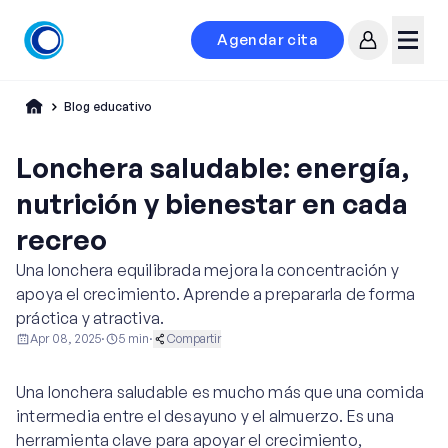
Agendar cita
Mi cuenta
Menú
Blog educativo
Lonchera saludable: energía,
nutrición y bienestar en cada
recreo
Una lonchera equilibrada mejora la concentración y
apoya el crecimiento. Aprende a prepararla de forma
práctica y atractiva.
Apr 08, 2025
·
5
min
·
Compartir
Pediatría
Una lonchera saludable es mucho más que una comida
intermedia entre el desayuno y el almuerzo. Es una
herramienta clave para apoyar el crecimiento,