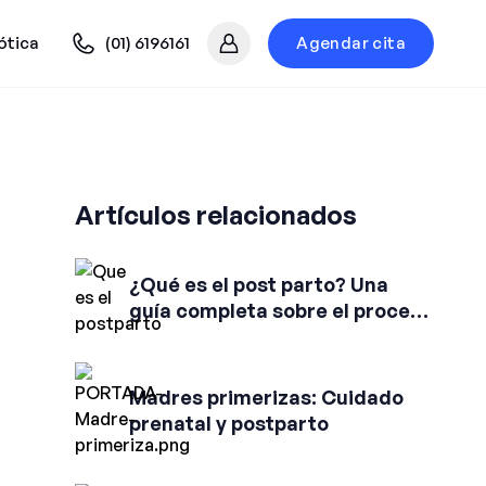
ótica
(01) 6196161
Agendar cita
Mi cuenta
Artículos relacionados
¿Qué es el post parto? Una
guía completa sobre el proceso
y su importancia
Madres primerizas: Cuidado
prenatal y postparto