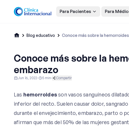
Para Pacientes
Para Médic
Blog educativo
Conoce más sobre la hemorroides
Conoce más sobre la hemo
embarazo
Jun 16, 2022
·
5
min
·
Compartir
Ginecología y Obstetricia
Maternidad
Vida Saludabl
Las
hemorroides
son vasos sanguíneos dilatado
inferior del recto. Suelen causar dolor, sangra
durante el envejecimiento, embarazo, parto o p
afirman que más del 50% de las mujeres gestante