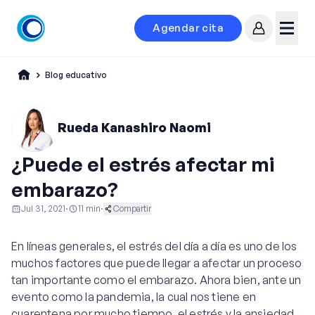
Agendar cita
Mi cuenta
Menú
Blog educativo
Rueda Kanashiro Naomi
¿Puede el estrés afectar mi
embarazo?
Jul 31, 2021
·
11
min
·
Compartir
Ginecología y Obstetricia
En líneas generales, el estrés del día a día es uno de los
muchos factores que puede llegar a afectar un proceso
tan importante como el embarazo. Ahora bien, ante un
evento como la pandemia, la cual nos tiene en
cuarentena por mucho tiempo, el estrés y la ansiedad