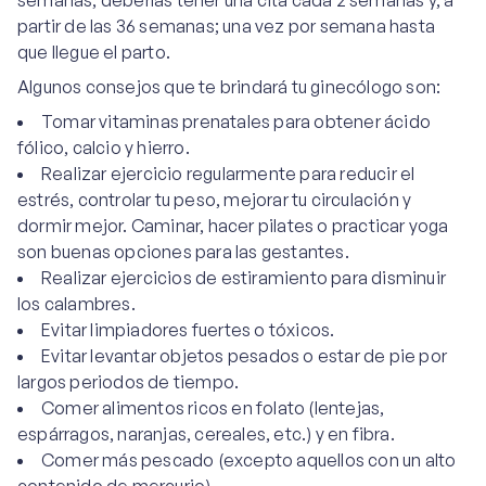
semanas, deberías tener una cita cada 2 semanas y, a
partir de las 36 semanas; una vez por semana hasta
que llegue el parto.
Algunos consejos que te brindará tu ginecólogo son:
Tomar vitaminas prenatales para obtener ácido
fólico, calcio y hierro.
Realizar ejercicio regularmente para reducir el
estrés, controlar tu peso, mejorar tu circulación y
dormir mejor. Caminar, hacer pilates o practicar yoga
son buenas opciones para las gestantes.
Realizar ejercicios de estiramiento para disminuir
los calambres.
Evitar limpiadores fuertes o tóxicos.
Evitar levantar objetos pesados o estar de pie por
largos periodos de tiempo.
Comer alimentos ricos en folato (lentejas,
espárragos, naranjas, cereales, etc.) y en fibra.
Comer más pescado (excepto aquellos con un alto