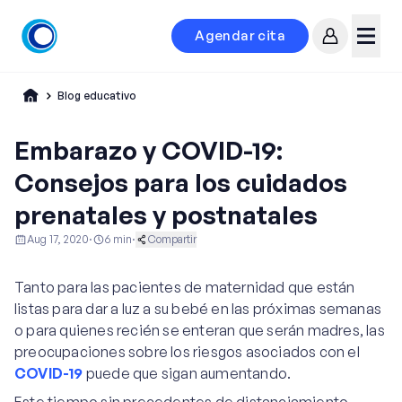
Agendar cita
Mi cuenta
Menú
Blog educativo
Embarazo y COVID-19:
Consejos para los cuidados
prenatales y postnatales
Aug 17, 2020
·
6
min
·
Compartir
Ginecología y Obstetricia
Vida Saludable
Tanto para las pacientes de maternidad que están
listas para dar a luz a su bebé en las próximas semanas
o para quienes recién se enteran que serán madres, las
preocupaciones sobre los riesgos asociados con el
COVID-19
puede que sigan aumentando.