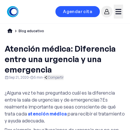
Agendar cita
Mi cuenta
Menú
Blog educativo
Atención médica: Diferencia
entre una urgencia y una
emergencia
Sep 21, 2020
·
5
min
·
Compartir
Educación al Paciente
Ginecología y Obstetricia
¿Alguna vez te has preguntado cuál es la diferencia
Medicina General
entre la sala de urgencias y de emergencias? Es
realmente importante que seas consciente de qué
trata cada
atención médica
para recibir el tratamiento
y ayuda adecuada.