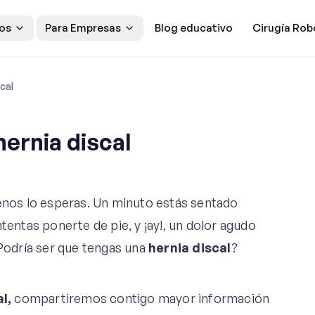
os
Para Empresas
Blog educativo
Cirugía Rob
cal
hernia discal
matología
os lo esperas. Un minuto estás sentado
tentas ponerte de pie, y ¡ay!, un dolor agudo
¿Podría ser que tengas una
hernia discal
?
l,
compartiremos contigo mayor información