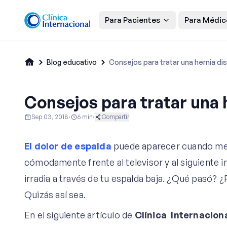
Para Pacientes
Para Médic
Blog educativo
Consejos para tratar una hernia dis
Consejos para tratar una 
Sep 03, 2018
·
6
min
·
Compartir
Educación al Paciente
Ginecología y Obstetricia
Reu
El dolor de espalda
puede aparecer cuando men
cómodamente frente al televisor y al siguiente in
irradia a través de tu espalda baja. ¿Qué pasó? 
Quizás así sea.
En el siguiente artículo de
Clínica Internaciona