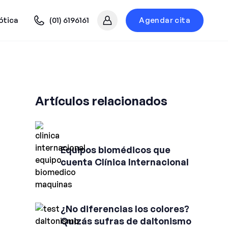
ótica
(01) 6196161
Agendar cita
Mi cuenta
Artículos relacionados
Equipos biomédicos que
cuenta Clínica Internacional
¿No diferencias los colores?
Quizás sufras de daltonismo