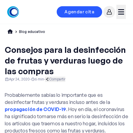
Agendar cita
Mi cuenta
Menú
Blog educativo
Consejos para la desinfección
de frutas y verduras luego de
las compras
Apr 24, 2020
·
6
min
·
Compartir
Ginecología y Obstetricia
Vida Saludable
Probablemente sabías lo importante que es
desinfectar frutas y verduras incluso antes de la
propagación de COVID-19
. Hoy en día, el coronavirus
ha significado tomarse más en serio la desinfección de
los artículos que traemos a nuestro hogar, incluidos los
productos frescos como las frutas y verduras.