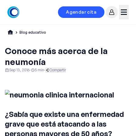
Agendar cita
Mi cuenta
Menú
Blog educativo
Conoce más acerca de la
neumonía
Sep 13, 2016
·
5
min
·
Compartir
Educación al Paciente
Ginecología y Obstetricia
Neumología
¿Sabía que existe una enfermedad
grave que está atacando a las
personas mayores de 50 años?