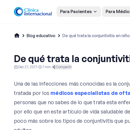
Para Pacientes
Para Médic
Blog educativo
De qué trata la conjuntivitis en niñ
De qué trata la conjuntivit
Dec 27, 2017
·
7
min
·
Compartir
Ginecología y Obstetricia
Oftalmología
Vida Saludab
Una de las infecciones más conocidas es la conju
tratada por los
médicos especialistas de oft
personas que no sabes de lo que trata esta enf
por ello que en este artículo de vida saludable d
poco más sobre los tipos de conjuntivitis que p