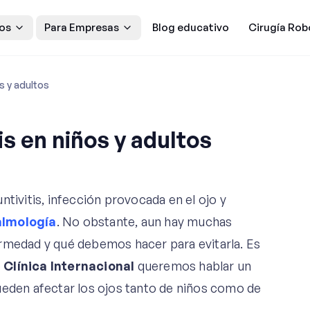
os
Para Empresas
Blog educativo
Cirugía Rob
os y adultos
is en niños y adultos
le
ntivitis, infección provocada en el ojo y
almología
. No obstante, aun hay muchas
ermedad y qué debemos hacer para evitarla. Es
e
Clínica Internacional
queremos hablar un
ueden afectar los ojos tanto de niños como de