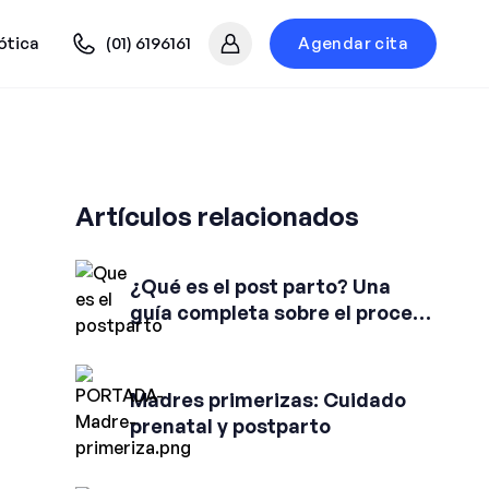
ótica
(01) 6196161
Agendar cita
Mi cuenta
Artículos relacionados
¿Qué es el post parto? Una
guía completa sobre el proceso
y su importancia
Madres primerizas: Cuidado
prenatal y postparto