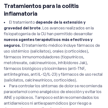
Tratamientos para la colitis
inflamatoria
El tratamiento
depende de la extensión y
gravedad del brote
. Los avances realizados en la
fisiopatogenia de la CU han permitido desarrollar
nuevos agentes terapéuticos más efectivos y
seguros.
El tratamiento médico incluye fármacos de
uso sistémico (salicilatos), orales (corticoides),
fármacos inmunomoduladores (tiopurínicos,
metotrexate, calcineurínicos, inhibidores Jak),
fármacos biológicos y biosimilares (anti-TNF,
antiintegrinas, anti IL-12/IL-23) y fármacos de uso rectal
(salicilatos, calcineurínicos, corticoides).
Para controlar los síntomas de dolor se recomienda
paracetamol como analgésico de elección y evitar los
AINE y opiáceos. Tampoco están recomendados los
antidiarreicos ni antiespasmódicos (por riesgo a