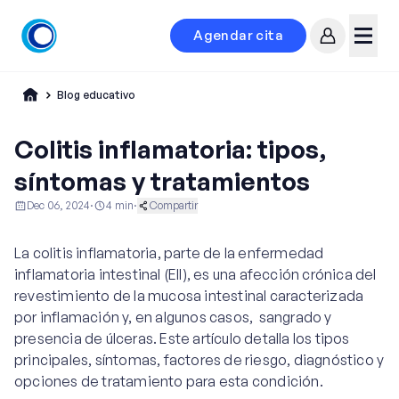
Agendar cita
Mi cuenta
Menú
Blog educativo
Colitis inflamatoria: tipos,
síntomas y tratamientos
Dec 06, 2024
·
4
min
·
Compartir
Gastroenterología
La colitis inflamatoria, parte de la enfermedad
inflamatoria intestinal (EII), es una afección crónica del
revestimiento de la mucosa intestinal caracterizada
por inflamación y, en algunos casos, sangrado y
presencia de úlceras. Este artículo detalla los tipos
principales, síntomas, factores de riesgo, diagnóstico y
opciones de tratamiento para esta condición.