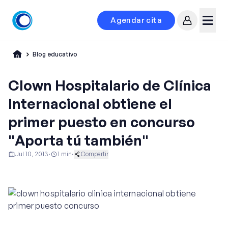
Agendar cita
Mi cuenta
Menú
Blog educativo
Clown Hospitalario de Clínica
Internacional obtiene el
primer puesto en concurso
"Aporta tú también"
Jul 10, 2013
·
1
min
·
Compartir
Noticias y Eventos