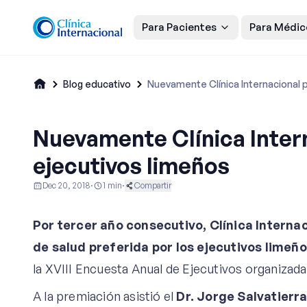
Para Pacientes
Para Médic
Blog educativo
Nuevamente Clínica Internacional p
Nuevamente Clínica Intern
ejecutivos limeños
Dec 20, 2018
·
1
min
·
Compartir
Ginecología y Obstetricia
Noticias y Eventos
Por tercer año consecutivo, Clínica Interna
de salud preferida por los ejecutivos limeñ
la XVIII Encuesta Anual de Ejecutivos organiza
A la premiación asistió el
Dr. Jorge Salvatierr