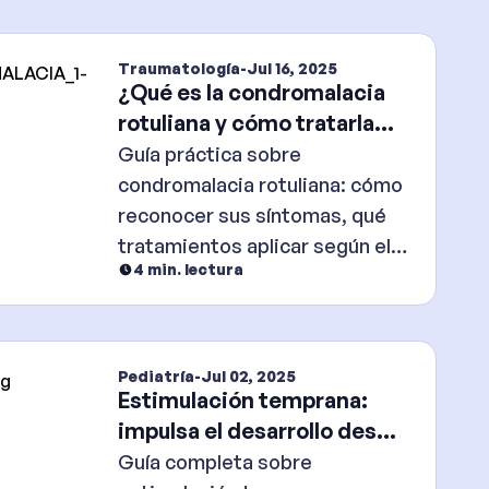
Traumatología
-
Jul 16, 2025
¿Qué es la condromalacia
rotuliana y cómo tratarla
adecuadamente?
Guía práctica sobre
condromalacia rotuliana: cómo
reconocer sus síntomas, qué
tratamientos aplicar según el
4
min. lectura
grado y claves para prevenir su
progresión.
Pediatría
-
Jul 02, 2025
Estimulación temprana:
impulsa el desarrollo desde
los primeros meses
Guía completa sobre