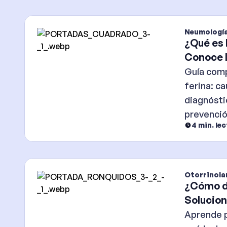
Neumologí
¿Qué es 
Conoce l
prevenci
Guía comp
ferina: c
diagnósti
prevenció
4
min. le
informaci
recomend
Otorrinola
¿Cómo de
Solucion
médicas
Aprende 