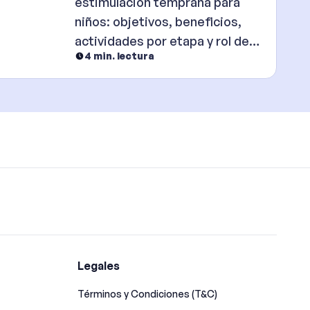
estimulación temprana para
niños: objetivos, beneficios,
actividades por etapa y rol de
4
min. lectura
los padres. Incluye orientación
profesional.
Legales
Términos y Condiciones (T&C)