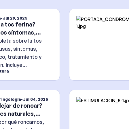
a
-
Jul 29, 2025
la tos ferina?
os síntomas,
ón y tratamiento
leta sobre la tos
ausas, síntomas,
co, tratamiento y
n. Incluye
ctura
ón actualizada y
aciones médicas.
ringología
-
Jul 04, 2025
jar de roncar?
es naturales,
 y
por qué roncamos,