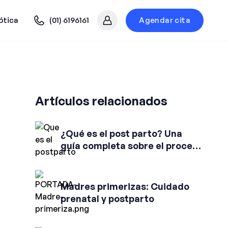
ótica
(01) 6196161
Agendar cita
Mi cuenta
Artículos relacionados
¿Qué es el post parto? Una
guía completa sobre el proceso
y su importancia
Madres primerizas: Cuidado
prenatal y postparto