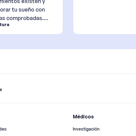
daciones
mientos existen y
s
rar tu sueño con
ias comprobadas.
ctura
luciones naturales y
e
Médicos
ades
Investigación