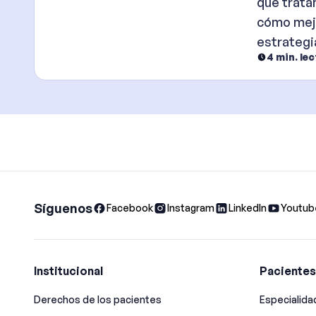
recomen
qué trata
efectiva
cómo mejo
estrateg
4
min. le
Incluye so
médicas.
Síguenos
Facebook
Instagram
LinkedIn
Youtub
Institucional
Pacientes
Derechos de los pacientes
Especialid