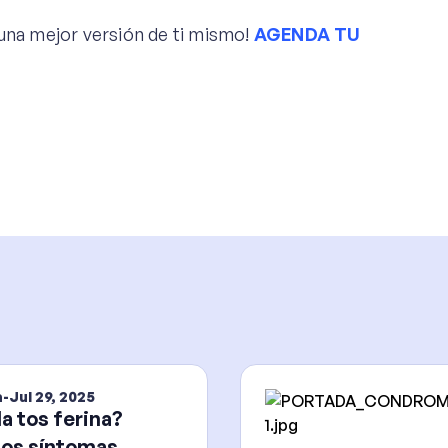
una mejor versión de ti mismo!
AGENDA TU
a
-
Jul 29, 2025
la tos ferina?
os síntomas,