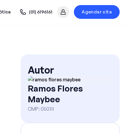
ótica
(01) 6196161
Agendar cita
Mi cuenta
Autor
Ramos Flores
Maybee
CMP
:
050111