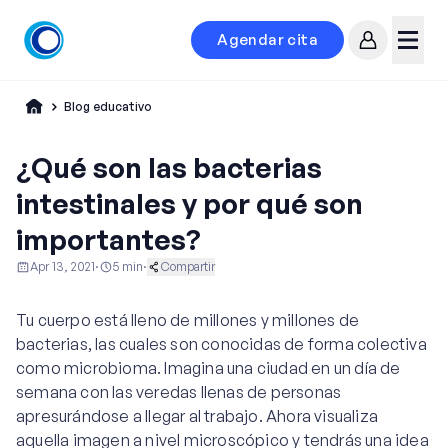
Agendar cita
Mi cuenta
Menú
Blog educativo
¿Qué son las bacterias
intestinales y por qué son
importantes?
Apr 13, 2021
·
5
min
·
Compartir
Educación al Paciente
Ginecología y Obstetricia
Tu cuerpo está lleno de millones y millones de
bacterias, las cuales son conocidas de forma colectiva
como microbioma. Imagina una ciudad en un día de
semana con las veredas llenas de personas
apresurándose a llegar al trabajo. Ahora visualiza
aquella imagen a nivel microscópico y tendrás una idea