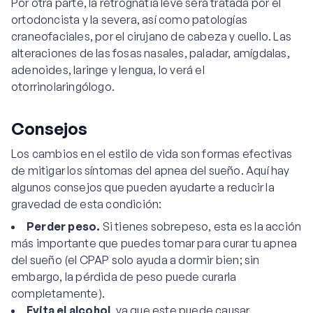
Por otra parte, la retrognatia leve será tratada por el
ortodoncista y la severa, así como patologías
craneofaciales, por el cirujano de cabeza y cuello. Las
alteraciones de las fosas nasales, paladar, amígdalas,
adenoides, laringe y lengua, lo verá el
otorrinolaringólogo.
Consejos
Los cambios en el estilo de vida son formas efectivas
de mitigar los síntomas del apnea del sueño. Aquí hay
algunos consejos que pueden ayudarte a reducir la
gravedad de esta condición:
Perder peso.
Si tienes sobrepeso, esta es la acción
más importante que puedes tomar para curar tu apnea
del sueño (el CPAP solo ayuda a dormir bien; sin
embargo, la pérdida de peso puede curarla
completamente).
Evita el alcohol
, ya que este puede causar