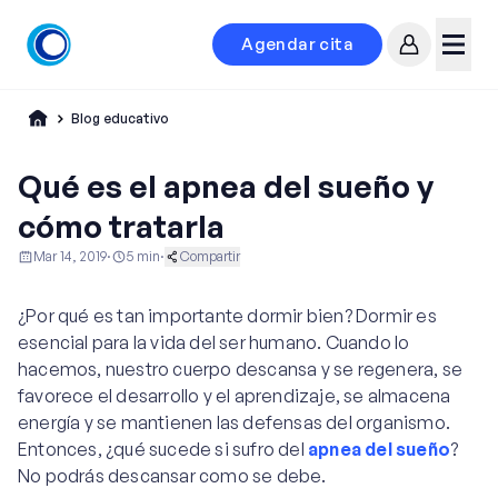
Agendar cita
Mi cuenta
Menú
Blog educativo
Qué es el apnea del sueño y
cómo tratarla
Mar 14, 2019
·
5
min
·
Compartir
Educación al Paciente
Ginecología y Obstetricia
¿Por qué es tan importante dormir bien? Dormir es
Otorrinolaringología
esencial para la vida del ser humano. Cuando lo
hacemos, nuestro cuerpo descansa y se regenera, se
favorece el desarrollo y el aprendizaje, se almacena
energía y se mantienen las defensas del organismo.
Entonces, ¿qué sucede si sufro del
apnea del sueño
?
No podrás descansar como se debe.