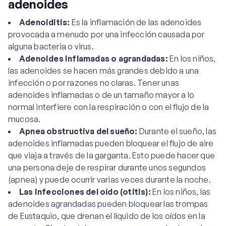
adenoides
Adenoiditis:
Es la inflamación de las adenoides
provocada a menudo por una infección causada por
alguna bacteria o virus.
Adenoides inflamadas o agrandadas:
En los niños,
las adenoides se hacen más grandes debido a una
infección o por razones no claras. Tener unas
adenoides inflamadas o de un tamaño mayor a lo
normal interfiere con la respiración o con el flujo de la
mucosa.
Apnea obstructiva del sueño:
Durante el sueño, las
adenoides inflamadas pueden bloquear el flujo de aire
que viaja a través de la garganta. Esto puede hacer que
una persona deje de respirar durante unos segundos
(apnea) y puede ocurrir varias veces durante la noche.
Las infecciones del oído (otitis):
En los niños, las
adenoides agrandadas pueden bloquear las trompas
de Eustaquio, que drenan el líquido de los oídos en la