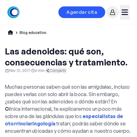
Agendar cita
Mi cuenta
Menú
Blog educativo
Las adenoides: qué son,
consecuencias y tratamiento.
Nov 13, 2017
·
6
min
·
Compartir
Educación al Paciente
Ginecología y Obstetricia
Muchas personas saben qué son las amígdalas, incluso
Otorrinolaringología
puedes verlas con solo abrir la boca. Sin embargo,
¿sabes qué son las adenoides o dónde están? En
C
línica Internacional, te explicaremos un poco más
sobre una de las glándulas que los
especialistas de
otorrinolaringología
tratan; podrás saber dónde se
encuentran ubicadas y cómo ayudan a nuestro cuerpo.