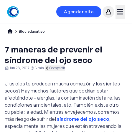
Agendar cita
Mi cuenta
Menú
Blog educativo
7 maneras de prevenir el
síndrome del ojo seco
Jun 28, 2017
·
3
min
·
Compartir
Ginecología y Obstetricia
Oftalmología
¿Tus ojos te producen mucha comezón y los sientes
Vida Saludable
secos? Hay muchos factores que podrían estar
afectándote - alergias, la contaminación del aire, las
condiciones ambientales, etc. También existe otro
culpable: la edad. Mientras envejecemos, corremos
más riesgo de sufrir del
síndrome del ojo seco
,
especialmente las mujeres que están atravesando la